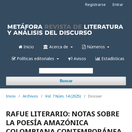
Registrarse
Entrar
Inicio
Acerca de
Números
Políticas editoriales
Avisos
Estadísticas
Buscar
Inicio
/
Archivos
/
Vol. 7 Núm. 14 (2025)
/
Dossier
RAFUE LITERARIO: NOTAS SOBRE
LA POESÍA AMAZÓNICA
COLOMBIANA CONTEMPORÁNEA