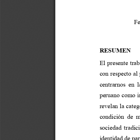
Fe
RESUMEN 
El  presente  traba
con respecto al 
centrarnos  en  l
peruano como in
revelan la categ
condición  de  mu
sociedad  tradici
identidad de pari