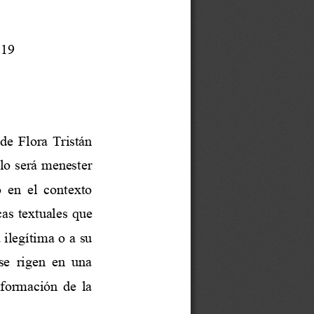
.19 
de  Flora  Tristán 
lo será menester 
o
  en  el  contexto 
as textuales que 
 ilegítima o a su 
 se  rigen  en  una 
 formación  de  la 