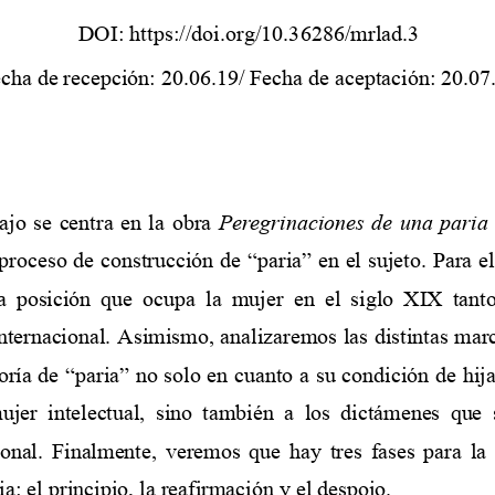
DOI: https://doi.or
g/10.36286/mrlad.3
cha de recepción: 20.06.19/ Fecha de aceptación: 20
.07
jo  se  centra  en  la  obra 
Peregrinaciones  de  una  paria
proceso de construcción de “paria” en el sujeto. Para el
a  posición  que  ocupa  la  mujer  en  el  siglo  XIX  tant
ternacional. Asimismo, analizaremos las distintas marc
oría de “paria” no solo en cuanto a su condición de hija
jer  intelectual,  sino  también  a  los  dictámenes  qu
e 
onal.  Finalmente,  veremos  que  hay  tres  fases  para  la 
a: el principio, la reafirmación y el despojo. 