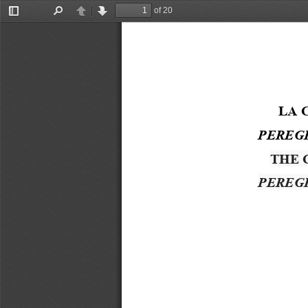
of 20
Toggle
Find
Previous
Next
Sidebar
LA 
PEREGR
THE 
PEREGR