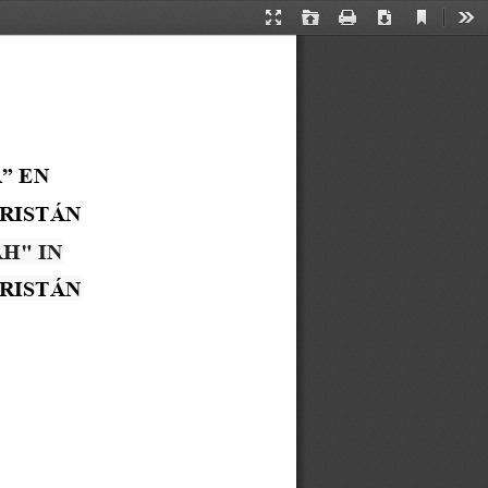
Current
Presentation
Open
Print
Download
Too
View
Mode
” EN 
TRISTÁN
H" IN 
RISTÁN 