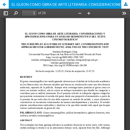
EL GUION COMO OBRA DE ARTE LITERARIA: CONSIDERACIONES Y APROXIMACIONES PARA UN ANÁLISIS HERMENÉUTICO DEL TEXTO CINEMATOGRÁFICO