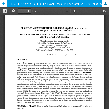
EL CINE COMO INTERTEXTUALIDAD EN LA NOVELA EL MUNDO SIN XÓCHITL (2001) DE MIGUEL GUTIÉRREZ