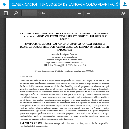
CLASIFICACIÓN TIPOLÓGICA DE LA NOVIA COMO ADAPTACIÓN DE BODAS DE SANGRE MEDIANTE ELEMENTOS NARRATOLÓGICOS: PERSONAJE Y ACCIÓN