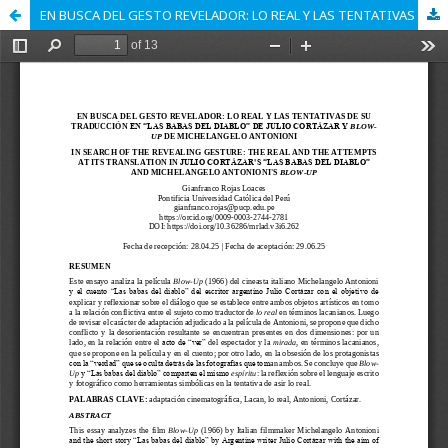
EN BUSCA DEL GESTO REVELADOR: LO REAL Y LAS TENTATIVAS DE SU TRADUCCIÓN EN “LAS BABAS DEL DIABLO” DE JULIO CORTÁZAR Y BLOW-UP DE MICHELANGELO ANTONIONI