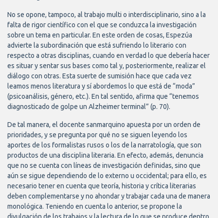
No se opone, tampoco, al trabajo multi o interdisciplinario, sino a la
falta de rigor científico con el que se conduzca la investigación
sobre un tema en particular. En este orden de cosas, Espezúa
advierte la subordinación que está sufriendo lo literario con
respecto a otras disciplinas, cuando en verdad lo que debería hacer
es situar y sentar sus bases como tal y, posteriormente, realizar el
diálogo con otras. Esta suerte de sumisión hace que cada vez
leamos menos literatura y sí abordemos lo que está de “moda”
(psicoanálisis, género, etc.). En tal sentido, afirma que “tenemos
diagnosticado de golpe un Alzheimer terminal” (p. 70).
De tal manera, el docente sanmarquino apuesta por un orden de
prioridades, y se pregunta por qué no se siguen leyendo los
aportes de los formalistas rusos o los de la narratología, que son
productos de una disciplina literaria. En efecto, además, denuncia
que no se cuenta con líneas de investigación definidas, sino que
aún se sigue dependiendo de lo externo u occidental; para ello, es
necesario tener en cuenta que teoría, historia y crítica literarias
deben complementarse y no ahondar y trabajar cada una de manera
monológica. Teniendo en cuenta lo anterior, se propone la
divulgación de los trabajos y la lectura de lo que se produce dentro