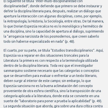
El siguiente se titula “Inter-multi-disciplinariedad con
disciplinariedad”, donde defiende que primero se debe instaurar y
definir la disciplina literaria para, después, realizar un diálogo que
aperture la interacción con algunas disciplinas, como, por ejemplo,
la Antropología, la Historia, la Sociología, entre otras. De tal manera,
lo que Dorian Espezúa recalca no es lo monológico y hermético de
una disciplina, sino la capacidad de apertura al diálogo, suprimiendo
la “arrogancia narcisista de los posmodernos, que creen saberlo
todo sin haberse especializado en nada” (p. 48).
El cuarto, por su parte, se titula “Estudios transdisciplinarios”. Aquí,
Espezúa va a reparar en dos situaciones troncales para la
Literatura: la primera es con respecto a la terminología utilizada
dentro de la disciplina literaria. Toda vez que el investigador
sanmarquino sostiene necesario que las categorías o conceptos
que se desarrollen para evaluar o enfrentar a un texto literario,
deben surgir al interior de este campo; sin embargo, lo que
Espezúa sanciona no es la buena aclimatación del concepto
proveniente de otra esfera científica, sino la transposición de una
categoría aplicada a la literatura, donde esta se convierte en una
suerte de “laboratorio para poner a prueba la aplicabilidad” (p. 49).
La segunda situación que aborda, gira sobre una dura crítica contra