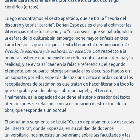
diferencia a los charlatanes (zorros) de los críticos con rigor
científico (erizos).
Luego encontramos el sexto apartado, que se titula “Teoría del
discurso y teoría literaria”. Dorian Espezúa es claro al delimitar las
diferencias entre lo literario y lo “discursivo”, que se halla ligado a
la esfera de lo cultural; sin embargo, pone mayor énfasis en tres
características que otorgan al texto literario tal denominación:
la
ficción, la escritura y la elaboración estética
. Con respecto a la
primera sostiene que no existe un reflejo entre la obra literaria y la
realidad, y se evita así caer en la falacia referencial; el segundo
elemento, por su parte, otorga primacía a los discursos fijados en
un soporte; por ello, Espezúa desliza una crítica mordaz contra los
recopiladores de testimonios que tratan de hacer literario a todo lo
que se graba y se despliega sobre un papel; y el tercero,
finalmente, es la capacidad que tiene el autor o creador del texto
literario, pues se relaciona con la disposición o estructura de la
obra, que responde a un porqué.
El penúltimo segmento se titula “Cuatro departamentos y escuelas
de Literatura”, donde Espezúa, en su calidad de docente
universitario, nos muestra un panorama sobre las facultades y las