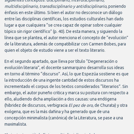
siguientes conceptos:
disciplinario, interdisciplinario,
multidisciplinario, transdisciplinario y antidisciplinario
, poniendo
énfasis en este último. Si bien el autor no desconoce un diálogo
entre las disciplinas científicas, los estudios culturales han dado
lugar a que cualquiera “se crea capaz de opinar sobre cualquier
tópico sin rigor científico” (p. 40). De esta manera, y siguiendo la
línea que se plantea, el autor menciona el concepto de “evolución”
de la literatura, además de compatibilizar con Carmen Bobes, para
quien el objeto de estudio viene a ser el texto literario.
En el segundo apartado, que lleva por título “Degeneración o
evolución literaria”, el docente sanmarquino desarrolla sus ideas
en torno al término “discurso”. Así, lo que Espezúa sostiene es que
la introducción de una ingente cantidad de estos discursos ha
incrementado el corpus de los textos considerados “literarios”. Sin
embargo, el autor puneño critica y marca su postura con respecto a
ello, aludiendo dicha ampliación a dos causas: una endógena
(hibridez de discursos, verbigracia
El pez de oro
, de Churata) y otra
exógena, que es la más dañina y ha generado que de una
concepción minimalista (canónica) de la Literatura, se pase a una
maximalista.