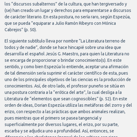
los “discursos subalternos” de la cultura, que han tergiversado y
(se) han creado un lugar y derechos para emparentarse a discursos
de carácter literario. En esta postura, no sería raro, según Espezúa,
que se pueda “equiparar a Julio Ramón Ribeyro con Mónica
Cabrejos” (p. 50).
El siguiente subtítulo lleva por nombre “La Literatura terreno de
todos y de nadie”, donde se hace hincapié sobre una idea que
desarrolla el español Jesús G. Maestro, para quien la Literatura no
se encarga de proporcionar o brindar conocimiento(s). En este
sentido, y como bien Espezúa lo entiende, aceptar una afirmación
de tal dimensión sería suprimir el carácter científico de esta, pues
uno de los principales objetivos de las ciencias es la producción de
conocimientos. Así, de otro lado, el profesor puneño se sitúa en
una postura contraria a la “erótica del arte”, la cual desliga a la
Literatura de “elementos que sean cognoscibles” (p. 52). En este
orden de ideas, Dorian Espezúa utiliza las metáforas del zorro y del
erizo, con respecto a las prácticas que ambos animales realizan,
pues mientras que el primero se pasea tangencial y
superficialmente por diversos lugares, el erizo, por su parte,
escarba y se adjudica uno a profundidad. Así, entonces, se