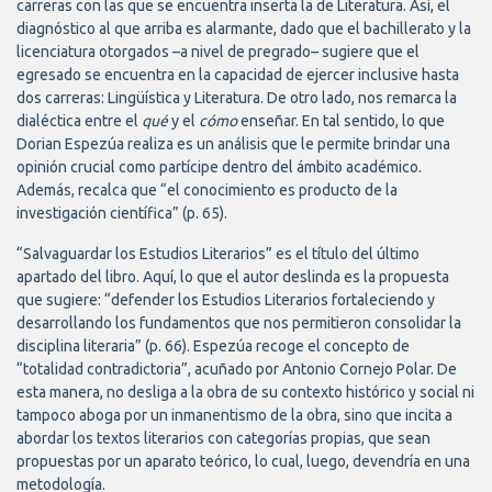
carreras con las que se encuentra inserta la de Literatura. Así, el
diagnóstico al que arriba es alarmante, dado que el bachillerato y la
licenciatura otorgados –a nivel de pregrado– sugiere que el
egresado se encuentra en la capacidad de ejercer inclusive hasta
dos carreras: Lingüística y Literatura. De otro lado, nos remarca la
dialéctica entre el
qué
y el
cómo
enseñar. En tal sentido, lo que
Dorian Espezúa realiza es un análisis que le permite brindar una
opinión crucial como partícipe dentro del ámbito académico.
Además, recalca que “el conocimiento es producto de la
investigación científica” (p. 65).
“Salvaguardar los Estudios Literarios” es el título del último
apartado del libro. Aquí, lo que el autor deslinda es la propuesta
que sugiere: “defender los Estudios Literarios fortaleciendo y
desarrollando los fundamentos que nos permitieron consolidar la
disciplina literaria” (p. 66). Espezúa recoge el concepto de
“totalidad contradictoria”, acuñado por Antonio Cornejo Polar. De
esta manera, no desliga a la obra de su contexto histórico y social ni
tampoco aboga por un inmanentismo de la obra, sino que incita a
abordar los textos literarios con categorías propias, que sean
propuestas por un aparato teórico, lo cual, luego, devendría en una
metodología.