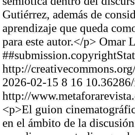
semiótica dentro del discur
Gutiérrez, además de consi
aprendizaje que queda como
para este autor.</p>
Omar L
##submission.copyrightSta
http://creativecommons.org
2026-02-15
8
16
10.36286/
http://www.metaforarevista
<p>El guion cinematográfic
en el ámbito de la discusió