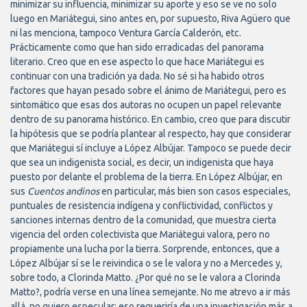
minimizar su influencia, minimizar su aporte y eso se ve no solo
luego en Mariátegui, sino antes en, por supuesto, Riva Agüero que
ni las menciona, tampoco Ventura García Calderón, etc.
Prácticamente como que han sido erradicadas del panorama
literario. Creo que en ese aspecto lo que hace Mariátegui es
continuar con una tradición ya dada. No sé si ha habido otros
factores que hayan pesado sobre el ánimo de Mariátegui, pero es
sintomático que esas dos autoras no ocupen un papel relevante
dentro de su panorama histórico. En cambio, creo que para discutir
la hipótesis que se podría plantear al respecto, hay que considerar
que Mariátegui sí incluye a López Albújar. Tampoco se puede decir
que sea un indigenista social, es decir, un indigenista que haya
puesto por delante el problema de la tierra. En López Albújar, en
sus
Cuentos andinos
en particular, más bien son casos especiales,
puntuales de resistencia indígena y conflictividad, conflictos y
sanciones internas dentro de la comunidad, que muestra cierta
vigencia del orden colectivista que Mariátegui valora, pero no
propiamente una lucha por la tierra. Sorprende, entonces, que a
López Albújar sí se le reivindica o se le valora y no a Mercedes y,
sobre todo, a Clorinda Matto. ¿Por qué no se le valora a Clorinda
Matto?, podría verse en una línea semejante. No me atrevo a ir más
allá, no quiero especular: eso requeriría de una investigación más a