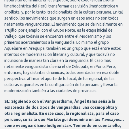
había sido dominante en el siglo XIX, sobre todo la idea criolla
limeñocéntrica del Perú; transformar esa visión limeñocéntrica y
criollista, y, por lo tanto, tradicionalista de la cultura peruana. En tal
sentido, los movimientos que surgen en esos años no son todos
netamente vanguardistas. El movimiento que se da inicialmente en
Trujillo, por ejemplo, con el Grupo Norte, es la etapa inicial de
Vallejo, que todavía se encuentra entre el Modernismo y los
primeros acercamientos a la vanguardia. Lo mismo el grupo
Aquelarre en Arequipa, también es un grupo que está entre estos
intentos de modernización literaria y cultural, y que todavía no
incursiona de manera tan clara en la vanguardia. El caso más
netamente vanguardista sí sería el de Orkopata, en Puno. Pero,
entonces, hay distintas dinámicas, todas orientadas en esa doble
perspectiva: afirmar el aporte de lo local, de lo regional, de las
culturas regionales en la configuración de lo peruano y llevar la
modernización también a las ciudades de provincias.
SL: Siguiendo con el Vanguardismo, Ángel Rama señala la
existencia de dos tipos de vanguardias: una cosmopolita y
otra regionalista. En este caso, la regionalista, para el caso
peruano, sería lo que Mariátegui denomina en los
7 ensayos…
como «vanguardismo indigenista». Teniendo en cuenta ello,