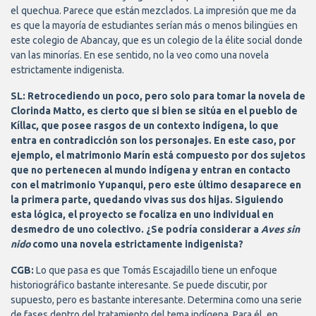
el quechua. Parece que están mezclados. La impresión que me da
es que la mayoría de estudiantes serían más o menos bilingües en
este colegio de Abancay, que es un colegio de la élite social donde
van las minorías. En ese sentido, no la veo como una novela
estrictamente indigenista.
SL: Retrocediendo un poco, pero solo para tomar la novela de
Clorinda Matto, es cierto que si bien se sitúa en el pueblo de
Kíllac, que posee rasgos de un contexto indígena, lo que
entra en contradicción son los personajes. En este caso, por
ejemplo, el matrimonio Marín está compuesto por dos sujetos
que no pertenecen al mundo indígena y entran en contacto
con el matrimonio Yupanqui, pero este último desaparece en
la primera parte, quedando vivas sus dos hijas. Siguiendo
esta lógica, el proyecto se focaliza en uno individual en
desmedro de uno colectivo. ¿Se podría considerar a
Aves sin
nido
como una novela estrictamente indigenista?
CGB:
Lo que pasa es que Tomás Escajadillo tiene un enfoque
historiográfico bastante interesante. Se puede discutir, por
supuesto, pero es bastante interesante. Determina como una serie
de fases dentro del tratamiento del tema indígena. Para él, en