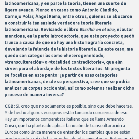
latinoamericana, y en parte la teoría, tienen una suerte de
ligero avance. Pienso en casos como Antonio Cándido,
Cornejo Polar, Ángel Rama, entre otros, quienes se abocaron
a construir la tan ansiada verdadera teoría literaria
latinoamericana. Revisando el libro
Escribir en el aire
, el autor
menciona, en la parte introductoria, que este proyecto quedó
trunco a causa de que no hay una historiografía concreta,
develando la falencia de la historia literaria. En este caso, me
quedo con categorías como «heterogeneidad»,
«transculturación» o «totalidad contradictoria», que aún
sirven para el abordaje de los textos literarios. Mi pregunta
se focaliza en este punto: ¿a partir de esas categorías
latinoamericanas, desde su perspectiva, cree que se podría
analizar un corpus occidental, así como solemos realizar dicho
proceso de manera inversa?
CGB:
Sí, creo que no solamente es posible, sino que debe hacerse.
Y de hecho algunos europeos están tomando conciencia de eso.
Hay un importante comparatista italiano que se llama Armando
Gnisci, que ha planteado aplicar la noción de transculturación a
Europa como única manera de entender los cambios que se están
produciendo a raíz de las grandes oleadas migratorias. Entonces, sí,