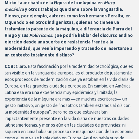
Mirko Lauer habla de la figura de la máquina en
Musa
mecánica
y otros trabajos que tiene sobre la vanguardia.
Pienso, por ejemplo, autores como los hermanos Peralta, en
Oquendo o en otros indigenistas, quienes no tienen un
tratamiento patente de la máquina, a diferencia de Parra del
Riego y sus
Polirritmos
. ¿Se podría hablar del discurso andino
ejercido desde una suerte de resistencia frente a la
modernidad, que venía imperando y tratando de insertarse a
un contexto totalmente distinto?
CGB:
Claro. Esta fascinación por la modernidad tecnológica, que es
tan visible en la vanguardia europea, es el producto de justamente
esos procesos de modernización que ya estaban en la vida diaria de
Europa, en las grandes ciudades europeas. En cambio, en América
Latina esa era una experiencia muy epidérmica y limitada; la
experiencia de la máquina era más ―en muchos escritores― un
gesto imitativo, un gesto de “nosotros también estamos al día con
la modernidad europea”, pero no es que estuviera tan
impactantemente presente en la vida diaria de nuestras ciudades
latinoamericanas, y menos aún en las ciudades de provincias: ni
siquiera en Lima había un proceso de maquinización de la economía
como el que ya se había dado en Europa. Aquí no había surgido