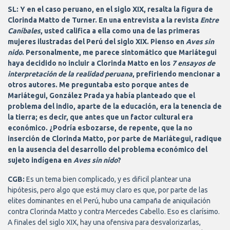
SL: Y en el caso peruano, en el siglo XIX, resalta la figura de
Clorinda Matto de Turner. En una entrevista a la revista
Entre
Caníbales
, usted califica a ella como una de las primeras
mujeres ilustradas del Perú del siglo XIX. Pienso en
Aves sin
nido
. Personalmente, me parece sintomático que Mariátegui
haya decidido no incluir a Clorinda Matto en los
7 ensayos de
interpretación de la realidad peruana
, prefiriendo mencionar a
otros autores. Me preguntaba esto porque antes de
Mariátegui, González Prada ya había planteado que el
problema del indio, aparte de la educación, era la tenencia de
la tierra; es decir, que antes que un factor cultural era
económico. ¿Podría esbozarse, de repente, que la no
inserción de Clorinda Matto, por parte de Mariátegui, radique
en la ausencia del desarrollo del problema económico del
sujeto indígena en
Aves sin nido
?
CGB:
Es un tema bien complicado, y es dificil plantear una
hipótesis, pero algo que está muy claro es que, por parte de las
elites dominantes en el Perú, hubo una campaña de aniquilación
contra Clorinda Matto y contra Mercedes Cabello. Eso es clarísimo.
A finales del siglo XIX, hay una ofensiva para desvalorizarlas,