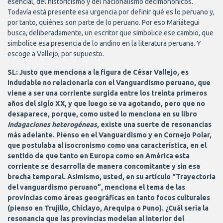
esencial, del historicismo y del nacionalismo decimonónicos.
Todavía está presente esa urgencia por definir qué es lo peruano y,
por tanto, quiénes son parte de lo peruano. Por eso Mariátegui
busca, deliberadamente, un escritor que simbolice ese cambio, que
simbolice esa presencia de lo andino en la literatura peruana. Y
escoge a Vallejo, por supuesto.
SL: Justo que menciona a la figura de César Vallejo, es
indudable no relacionarla con el Vanguardismo peruano, que
viene a ser una corriente surgida entre los treinta primeros
años del siglo XX, y que luego se va agotando, pero que no
desaparece, porque, como usted lo menciona en su libro
Indagaciones heterogéneas
, existe una suerte de resonancias
más adelante. Pienso en el Vanguardismo y en Cornejo Polar,
que postulaba al isocronismo como una característica, en el
sentido de que tanto en Europa como en América esta
corriente se desarrolla de manera concomitante y sin esa
brecha temporal. Asimismo, usted, en su artículo “Trayectoria
del vanguardismo peruano”, menciona el tema de las
provincias como áreas geográficas en tanto focos culturales
(pienso en Trujillo, Chiclayo, Arequipa o Puno). ¿Cuál sería la
resonancia que las provincias modelan al interior del