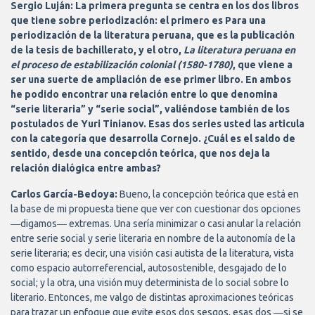
Sergio Luján: La primera pregunta se centra en los dos libros
que tiene sobre periodización: el primero es Para una
periodización de la literatura peruana, que es la publicación
de la tesis de bachillerato, y el otro,
La literatura peruana en
el proceso de estabilización colonial (1580-1780)
, que viene a
ser una suerte de ampliación de ese primer libro. En ambos
he podido encontrar una relación entre lo que denomina
“serie literaria” y “serie social”, valiéndose también de los
postulados de Yuri Tinianov. Esas dos series usted las articula
con la categoría que desarrolla Cornejo. ¿Cuál es el saldo de
sentido, desde una concepción teórica, que nos deja la
relación dialógica entre ambas?
Carlos García-Bedoya:
Bueno, la concepción teórica que está en
la base de mi propuesta tiene que ver con cuestionar dos opciones
―digamos― extremas. Una sería minimizar o casi anular la relación
entre serie social y serie literaria en nombre de la autonomía de la
serie literaria; es decir, una visión casi autista de la literatura, vista
como espacio autorreferencial, autosostenible, desgajado de lo
social; y la otra, una visión muy determinista de lo social sobre lo
literario. Entonces, me valgo de distintas aproximaciones teóricas
para trazar un enfoque que evite esos dos sesgos, esas dos ―si se