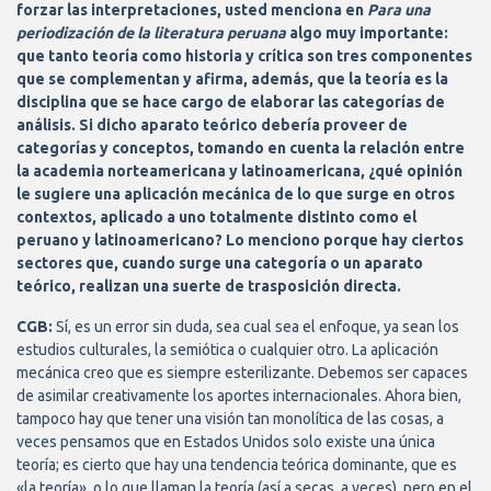
forzar las interpretaciones, usted menciona en
Para una
periodización de la literatura peruana
algo muy importante:
que tanto teoría como historia y crítica son tres componentes
que se complementan y afirma, además, que la teoría es la
disciplina que se hace cargo de elaborar las categorías de
análisis. Si dicho aparato teórico debería proveer de
categorías y conceptos, tomando en cuenta la relación entre
la academia norteamericana y latinoamericana, ¿qué opinión
le sugiere una aplicación mecánica de lo que surge en otros
contextos, aplicado a uno totalmente distinto como el
peruano y latinoamericano? Lo menciono porque hay ciertos
sectores que, cuando surge una categoría o un aparato
teórico, realizan una suerte de trasposición directa.
CGB:
Sí, es un error sin duda, sea cual sea el enfoque, ya sean los
estudios culturales, la semiótica o cualquier otro. La aplicación
mecánica creo que es siempre esterilizante. Debemos ser capaces
de asimilar creativamente los aportes internacionales. Ahora bien,
tampoco hay que tener una visión tan monolítica de las cosas, a
veces pensamos que en Estados Unidos solo existe una única
teoría; es cierto que hay una tendencia teórica dominante, que es
«la teoría», o lo que llaman la teoría (así a secas, a veces), pero en el