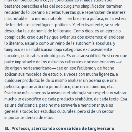
muy complejos, pero cuyas conclusiones finales suelen ser
bastante parecidas a las del sociologismo simplificador; terminan
reduciendo lo literario a ciertas fuerzas que repercuten de manera
más notable ―o menos notable― en la esfera política, en la esfera
de los debates ideológicos-políticos. Y, efectivamente, se suele
descuidar la autonomía de lo literario. Como digo, es un ejercicio
complicado, creo que hay que evitar los dos extremos: el endiosar
lo literario, aislarlo como un reino de la autonomía absoluta, y
tampoco esa simplificación bajo categorías exclusivamente
sociales, culturales o ideológicas. Es una tarea dificil. Yo sí creo que
parte importante de los estudios culturales norteamericanos ―o
de origen norteamericano― cae en ese facilismo y de hecho
aplican sus modelos de estudio, a veces con mucha ligereza, a
cualquier producto: le da lo mismo analizar un poema que una
película, que un artículo periodístico, que un testimonio, etc.
Practican más o menos la misma metodología sin respetar ni valorar
mucho lo específico de cada producto simbólico, de cada texto. Esa
es una deficiencia, pero no me atrevería a mencionar que es
general a todos los estudios culturales, pero sí de un sector
importante dentro de ellos.
SL: Profesor, aterrizando con esa idea de tergiversar o