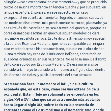
bilingüe ―caso excepcional en ese momento― y que ha producido
textos de mucha importancia en lengua quecha y, por supuesto, en
lengua española. Entonces, en ese aspecto, es un caso
excepcional en cuanto al manejo tan logrado, en ambos casos, de
los modelos discursivos, más precisamente barrocos, plasmados ya
sea a través del castellano, ya sea a través del quechua, porque las
obras dramáticas escritas en quechua siguen modelos de clara
raigambre española barroca. Eso le da una dimensión muy especial
a la obra de Espinosa Medrano, que no es comparable con ningún
otro escritor barroco hispanoamericano, aunque en la obra de Sor
Juana también hay ecos de la influencia indígena, sobre todo en
sus obras dramáticas, en sus villancicos. No es lo mismo. Es distinto
de lo conseguido por Espinosa Medrano. De esa manera, sí se
consideraría ―o yo lo consideraría― como una figura clave dentro
del Barroco de Indias, y particularmente del caso peruano.
SL: Mencionó hace un momento el influjo de la cultura
española que, en este caso, viene ser una extensión de la
occidental. Este influjo no solamente se encuentra en los
siglos XVI o XVII, sino que se arrastra mucho más adelante
hasta llegar al siglo XIX, sobre todo en la presencia de
corrientes como el Costumbrismo o el Romanticismo, donde