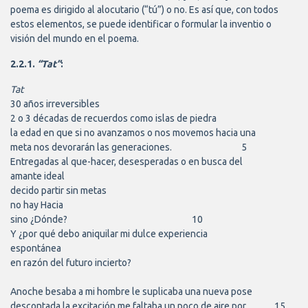
poema es dirigido al alocutario (“tú”) o no. Es así que, con todos
estos elementos, se puede identificar o formular la inventio o
visión del mundo en el poema.
2.2.1.
“Tat”
:
Tat
30 años irreversibles

2 o 3 décadas de recuerdos como islas de piedra

la edad en que si no avanzamos o nos movemos hacia una

meta nos devorarán las generaciones.					5

Entregadas al que-hacer, desesperadas o en busca del

amante ideal

decido partir sin metas

no hay Hacia

sino ¿Dónde?								10

Y ¿por qué debo aniquilar mi dulce experiencia

espontánea

en razón del futuro incierto?

Anoche besaba a mi hombre le suplicaba una nueva pose

descontada la excitación me faltaba un poco de aire por		15
