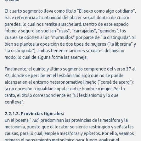
El cuarto segmento lleva como título “El sexo como algo cotidiano”,
hace referencia a la intimidad del placer sexual dentro de cuatro
paredes, lo cual nos remite a Bachelard. Dentro de este espacio
íntimo y seguro se sueltan “risas”, “carcajadas”, “gemidos”; los
cuales se oponen a los “murmullos” por parte de “la distinguida”. Si
bien se plantea la oposición de dos tipos de mujeres (“la libertina” y
“la distinguida”), ambas tienen relaciones sexuales del mismo
modo, lo cual de alguna forma las asemeja.
Finalmente, el quinto y último segmento comprende del verso 37 al
42, donde se percibe en el lesbianismo algo que no se puede
alcanzar en el entorno heteronormativo limeño (“corsé de acero”):
la no opresión o igualdad copular entre hombre y mujer. Por lo
tanto, el título correspondiente es “El lesbianismo y lo que
conlleva”.
2.2.1.2. Provincias figurales:
En el poema “
Tat
” predominan las provincias de la metáfora y la
metonimia, puesto que el locutor se siente restringido y señala las
causas, para lo cual, emplea metáforas y epítetos. Por ello, veamos
primero el pensamiento metonímico para, luego, analizar el