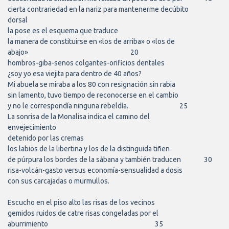
cierta contrariedad en la nariz para mantenerme decúbito

dorsal

la pose es el esquema que traduce

la manera de constituirse en «los de arriba» o «los de 

abajo»									20

hombros-giba-senos colgantes-orificios dentales

¿soy yo esa viejita para dentro de 40 años?

Mi abuela se miraba a los 80 con resignación sin rabia

sin lamento, tuvo tiempo de reconocerse en el cambio

y no le correspondía ninguna rebeldía.					25

La sonrisa de la Monalisa indica el camino del 

envejecimiento

detenido por las cremas

los labios de la libertina y los de la distinguida tiñen

de púrpura los bordes de la sábana y también traducen		30

risa-volcán-gasto versus economía-sensualidad a dosis

con sus carcajadas o murmullos.

Escucho en el piso alto las risas de los vecinos

gemidos ruidos de catre risas congeladas por el

aburrimiento									35
