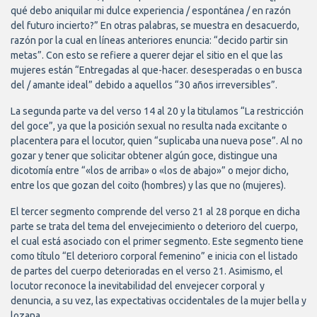
qué debo aniquilar mi dulce experiencia / espontánea / en razón
del futuro incierto?” En otras palabras, se muestra en desacuerdo,
razón por la cual en líneas anteriores enuncia: “decido partir sin
metas”. Con esto se refiere a querer dejar el sitio en el que las
mujeres están “Entregadas al que-hacer. desesperadas o en busca
del / amante ideal” debido a aquellos “30 años irreversibles”.
La segunda parte va del verso 14 al 20 y la titulamos “La restricción
del goce”, ya que la posición sexual no resulta nada excitante o
placentera para el locutor, quien “suplicaba una nueva pose”. Al no
gozar y tener que solicitar obtener algún goce, distingue una
dicotomía entre “«los de arriba» o «los de abajo»” o mejor dicho,
entre los que gozan del coito (hombres) y las que no (mujeres).
El tercer segmento comprende del verso 21 al 28 porque en dicha
parte se trata del tema del envejecimiento o deterioro del cuerpo,
el cual está asociado con el primer segmento. Este segmento tiene
como título “El deterioro corporal femenino” e inicia con el listado
de partes del cuerpo deterioradas en el verso 21. Asimismo, el
locutor reconoce la inevitabilidad del envejecer corporal y
denuncia, a su vez, las expectativas occidentales de la mujer bella y
lozana.