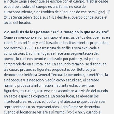
e incluso llega a decir que se escribe con el cuerpo. “Hablar desde
el cuerpo o sobre el cuerpo es una forma no sólo de
autoconocimiento, sino también de búsqueda de ese
otro lugar
[...]”
(Silva Santisteban, 2002, p. 31) Es desde el cuerpo donde surge el
locus del locutor.
2.2. Análisis de los poemas “
Tat
” e “Imagino lo que no existe”
Como se mencionó en un principio, el análisis de los dos poemas en
cuestión es retórico y está basado en los lineamientos propuestos
por Bottiroli (1993). La estructura de análisis será explicada a
continuación. En primer lugar, se hace una segmentación del
poema, lo cual nos permite analizarlo por partes y, así, poder
comprenderlo en su totalidad. En segundo término, se distinguen
las cuatro provincias figurales propuestas por Bottiroli y la
denominada Retórica General Textual: la metonimia, la metáfora, la
sinécdoque y la negación. Según dicho estudioso, el cerebro
humano procesa la información mediante estas provincias
figurales, las cuales, a su vez, nos aproximan a la visión del mundo
en estos espacios cognitivos. En tercer lugar, se abordan los
interlocutores, es decir, el locutor y el alocutario que pueden ser
representados o no representados. Esto último se determina
cuando el locutor se refiere a sí mismo (“yo”) o no, y cuando el