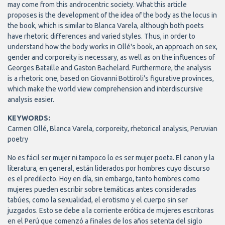
may come from this androcentric society. What this article
proposes is the development of the idea of the body as the locus in
the book, which is similar to Blanca Varela, although both poets
have rhetoric differences and varied styles. Thus, in order to
understand how the body works in Ollé's book, an approach on sex,
gender and corporeity is necessary, as well as on the influences of
Georges Bataille and Gaston Bachelard. Furthermore, the analysis
is a rhetoric one, based on Giovanni Bottiroli's figurative provinces,
which make the world view comprehension and interdiscursive
analysis easier.
KEYWORDS:
Carmen Ollé, Blanca Varela, corporeity, rhetorical analysis, Peruvian
poetry
No es fácil ser mujer ni tampoco lo es ser mujer poeta. El canon y la
literatura, en general, están liderados por hombres cuyo discurso
es el predilecto. Hoy en día, sin embargo, tanto hombres como
mujeres pueden escribir sobre temáticas antes consideradas
tabúes, como la sexualidad, el erotismo y el cuerpo sin ser
juzgados. Esto se debe a la corriente erótica de mujeres escritoras
en el Perú que comenzó a finales de los años setenta del siglo