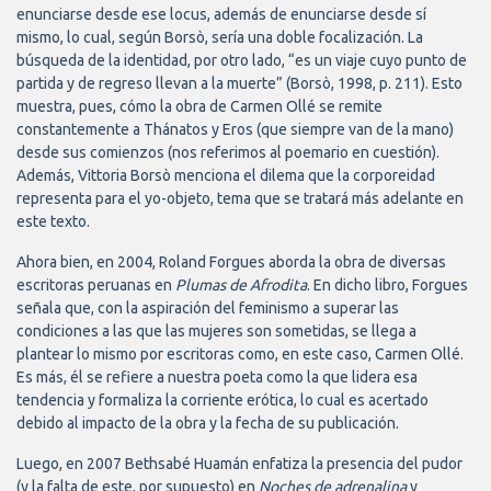
enunciarse desde ese locus, además de enunciarse desde sí
mismo, lo cual, según Borsò, sería una doble focalización. La
búsqueda de la identidad, por otro lado, “es un viaje cuyo punto de
partida y de regreso llevan a la muerte” (Borsò, 1998, p. 211). Esto
muestra, pues, cómo la obra de Carmen Ollé se remite
constantemente a Thánatos y Eros (que siempre van de la mano)
desde sus comienzos (nos referimos al poemario en cuestión).
Además, Vittoria Borsò menciona el dilema que la corporeidad
representa para el yo-objeto, tema que se tratará más adelante en
este texto.
Ahora bien, en 2004, Roland Forgues aborda la obra de diversas
escritoras peruanas en
Plumas de Afrodita
. En dicho libro, Forgues
señala que, con la aspiración del feminismo a superar las
condiciones a las que las mujeres son sometidas, se llega a
plantear lo mismo por escritoras como, en este caso, Carmen Ollé.
Es más, él se refiere a nuestra poeta como la que lidera esa
tendencia y formaliza la corriente erótica, lo cual es acertado
debido al impacto de la obra y la fecha de su publicación.
Luego, en 2007 Bethsabé Huamán enfatiza la presencia del pudor
(y la falta de este, por supuesto) en
Noches de adrenalina
y