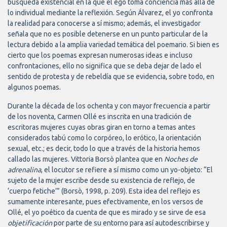
búsqueda existencial en la que el ego toma conciencia más allá de
lo individual mediante la reflexión. Según Álvarez, el yo confronta
la realidad para conocerse a sí mismo; además, el investigador
señala que no es posible detenerse en un punto particular de la
lectura debido a la amplia variedad temática del poemario. Si bien es
cierto que los poemas expresan numerosas ideas e incluso
confrontaciones, ello no significa que se deba dejar de lado el
sentido de protesta y de rebeldía que se evidencia, sobre todo, en
algunos poemas.
Durante la década de los ochenta y con mayor frecuencia a partir
de los noventa, Carmen Ollé es inscrita en una tradición de
escritoras mujeres cuyas obras giran en torno a temas antes
considerados tabú como lo corpóreo, lo erótico, la orientación
sexual, etc.; es decir, todo lo que a través de la historia hemos
callado las mujeres. Vittoria Borsò plantea que en
Noches de
adrenalina
, el locutor se refiere a sí mismo como un yo-objeto: “El
sujeto de la mujer escribe desde su existencia de reflejo, de
‘cuerpo fetiche’” (Borsò, 1998, p. 209). Esta idea del reflejo es
sumamente interesante, pues efectivamente, en los versos de
Ollé, el yo poético da cuenta de que es mirado y se sirve de esa
objetificación
por parte de su entorno para así autodescribirse y