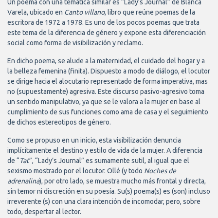
Un poema con una temática similar es “Lady’s Journal” de Blanca
Varela, ubicado en
Canto villano
, libro que reúne poemas de la
escritora de 1972 a 1978. Es uno de los pocos poemas que trata
este tema de la diferencia de género y expone esta diferenciación
social como forma de visibilización y reclamo.
En dicho poema, se alude a la maternidad, el cuidado del hogar y a
la belleza femenina (finita). Dispuesto a modo de diálogo, el locutor
se dirige hacia el alocutario representado de forma imperativa, mas
no (supuestamente) agresiva. Este discurso pasivo-agresivo toma
un sentido manipulativo, ya que se le valora a la mujer en base al
cumplimiento de sus funciones como ama de casa y el seguimiento
de dichos estereotipos de género.
Como se propuso en un inicio, esta visibilización denuncia
implícitamente el destino y estilo de vida de la mujer. A diferencia
de “
Tat
”, “Lady’s Journal” es sumamente sutil, al igual que el
sexismo mostrado por el locutor. Ollé (y todo
Noches de
adrenalina
), por otro lado, se muestra mucho más frontal y directa,
sin temor ni discreción en su poesía. Su(s) poema(s) es (son) incluso
irreverente (s) con una clara intención de incomodar, pero, sobre
todo, despertar al lector.