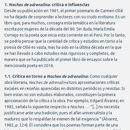
1.
Noches de adrenalina
: crítica e influencias
Desde su publicación en 1981, el primer poemario de Carmen Ollé
no ha dejado de sorprender a lectores con su crudo erotismo. Es un
libro que, para muchos, consagra esta temática en la literatura
escrita por mujeres de la década del 80. Sin duda, María Emilia
Cornejo es la poeta que inicia esta corriente en el Perú. Por lo tanto,
se podría pensar que la cantidad de crítica y estudios en torno a la
poesía de Ollé es vasta, mas ha sido en la última década en la que
se han llevado a cabo estudios más rigurosos y completos, de
manera que se ha publicado el primer libro de ensayos sobre la
mencionada poeta en 2016.
1.1. Crítica en torno a
Noches de adrenalina
:
Como cualquier
obra literaria,
Noches de adrenalina
tuvo aproximaciones críticas
iniciales en reseñas aparecidas en distintos periódicos y revistas. Si
bien estas no son estudios elaborados, constituyen la primera
aproximación de la crítica a la obra. Por ejemplo, Edgard Álvarez, en
1982, señala lo siguiente respecto a
Noches
… : “[...] no necesita
justificarse ante una tradición, pues el afán universalista y la
madurez que lo respaldan le eximen de tal exigencia.” (Álvarez,
1982, p. 224). Él considera que los poemas forman parte de una