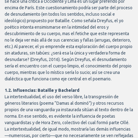
se hace una crítica a Occidente y Lima es un lugar preferido por
encima de París. Este cuestionamiento podría ser parte del proceso
de desnudamiento (en todos los sentidos, incluso social e
ideológico) propuesto por Bataille. Como señala Dreyfus, el yo
poético intenta ensimismarse en la intimidad del eros y
descubrimiento de su cuerpo, mas el fetiche que este representa
no le deja ver más allá de sus carencias y fallas (arrugas, deterioro,
etc.) Al parecer, el yo emprende esta exploración del cuerpo propio
sin ataduras, sin tabúes: ¿será esa la única y verdadera forma de
desnudarse? (Dreyfus, 2016). Según Dreyfus, el desnudamiento
sería el encuentro con el cuerpo limpio, el conocimiento del propio
cuerpo, mientras que lo místico sería lo sucio; así se crea una
dialéctica que funciona como eje central en el poemario.
1.2. Influencias: Bataille y Bachelard
La intertextualidad, el uso del verso libre, la transgresión de
géneros literarios (poema “Damas al dominó”) y otros recursos
propios de una vanguardia ya instaurada sitúan al texto dentro de la
norma. En ese sentido, es evidente la influencia de poetas
vanguardistas y de Hora Zero, colectivo del cual formó parte Ollé.
La intertextualidad, de igual modo, mostraría las demás influencias
—numerosas, por cierto—que no necesariamente se ven reflejadas