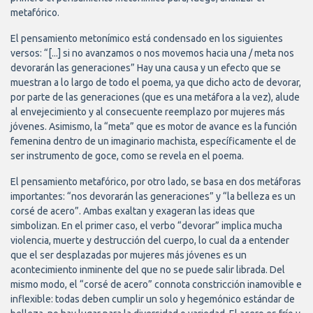
metafórico.
El pensamiento metonímico está condensado en los siguientes
versos: “[...] si no avanzamos o nos movemos hacia una / meta nos
devorarán las generaciones” Hay una causa y un efecto que se
muestran a lo largo de todo el poema, ya que dicho acto de devorar,
por parte de las generaciones (que es una metáfora a la vez), alude
al envejecimiento y al consecuente reemplazo por mujeres más
jóvenes. Asimismo, la “meta” que es motor de avance es la función
femenina dentro de un imaginario machista, específicamente el de
ser instrumento de goce, como se revela en el poema.
El pensamiento metafórico, por otro lado, se basa en dos metáforas
importantes: “nos devorarán las generaciones” y “la belleza es un
corsé de acero”. Ambas exaltan y exageran las ideas que
simbolizan. En el primer caso, el verbo “devorar” implica mucha
violencia, muerte y destrucción del cuerpo, lo cual da a entender
que el ser desplazadas por mujeres más jóvenes es un
acontecimiento inminente del que no se puede salir librada. Del
mismo modo, el “corsé de acero” connota constricción inamovible e
inflexible: todas deben cumplir un solo y hegemónico estándar de