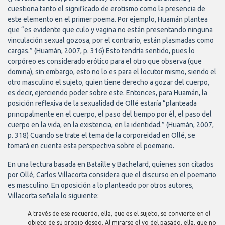
cuestiona tanto el significado de erotismo como la presencia de
este elemento en el primer poema. Por ejemplo, Huamán plantea
que “es evidente que culo y vagina no están presentando ninguna
vinculación sexual gozosa, por el contrario, están plasmadas como
cargas.” (Huamán, 2007, p. 316) Esto tendría sentido, pues lo
corpóreo es considerado erótico para el otro que observa (que
domina), sin embargo, esto no lo es para el locutor mismo, siendo el
otro masculino el sujeto, quien tiene derecho a gozar del cuerpo,
es decir, ejerciendo poder sobre este. Entonces, para Huamán, la
posición reflexiva de la sexualidad de Ollé estaría “planteada
principalmente en el cuerpo, el paso del tiempo por él, el paso del
cuerpo en la vida, en la existencia, en la identidad.” (Huamán, 2007,
p. 318) Cuando se trate el tema de la corporeidad en Ollé, se
tomará en cuenta esta perspectiva sobre el poemario.
En una lectura basada en Bataille y Bachelard, quienes son citados
por Ollé, Carlos Villacorta considera que el discurso en el poemario
es masculino. En oposición a lo planteado por otros autores,
Villacorta señala lo siguiente:
A través de ese recuerdo, ella, que es el sujeto, se convierte en el
objeto de su propio deseo. Al mirarse el yo del pasado, ella, que no