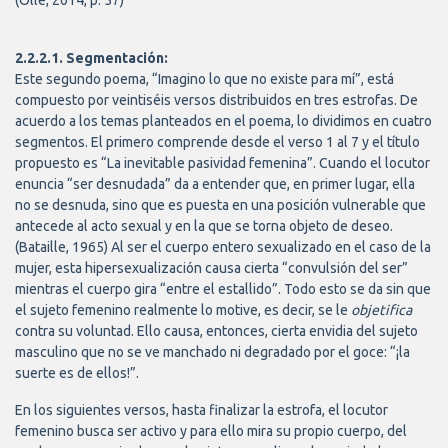
(Ollé, 2014, p. 57)
2.2.2.1. Segmentación:
Este segundo poema, “Imagino lo que no existe para mí”, está
compuesto por veintiséis versos distribuidos en tres estrofas. De
acuerdo a los temas planteados en el poema, lo dividimos en cuatro
segmentos. El primero comprende desde el verso 1 al 7 y el título
propuesto es “La inevitable pasividad femenina”. Cuando el locutor
enuncia “ser desnudada” da a entender que, en primer lugar, ella
no se desnuda, sino que es puesta en una posición vulnerable que
antecede al acto sexual y en la que se torna objeto de deseo.
(Bataille, 1965) Al ser el cuerpo entero sexualizado en el caso de la
mujer, esta hipersexualización causa cierta “convulsión del ser”
mientras el cuerpo gira “entre el estallido”. Todo esto se da sin que
el sujeto femenino realmente lo motive, es decir, se le
objetifica
contra su voluntad. Ello causa, entonces, cierta envidia del sujeto
masculino que no se ve manchado ni degradado por el goce: “¡la
suerte es de ellos!”.
En los siguientes versos, hasta finalizar la estrofa, el locutor
femenino busca ser activo y para ello mira su propio cuerpo, del