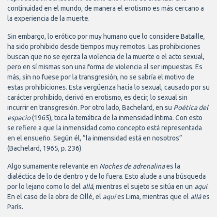
continuidad en el mundo, de manera el erotismo es más cercano a
la experiencia de la muerte.
Sin embargo, lo erótico por muy humano que lo considere Bataille,
ha sido prohibido desde tiempos muy remotos. Las prohibiciones
buscan que no se ejerza la violencia de la muerte o el acto sexual,
pero en sí mismas son una forma de violencia al ser impuestas. Es
más, sin no fuese por la transgresión, no se sabría el motivo de
estas prohibiciones. Esta vergüenza hacia lo sexual, causado por su
carácter prohibido, derivó en erotismo, es decir, lo sexual sin
incurrir en transgresión. Por otro lado, Bachelard, en su
Poética del
espacio
(1965), toca la temática de la inmensidad íntima. Con esto
se refiere a que la inmensidad como concepto está representada
en el ensueño. Según él, “la inmensidad está en nosotros”
(Bachelard, 1965, p. 236)
Algo sumamente relevante en
Noches de adrenalina
es la
dialéctica de lo de dentro y de lo fuera. Esto alude a una búsqueda
por lo lejano como lo del
allá
, mientras el sujeto se sitúa en un
aquí
.
En el caso de la obra de Ollé, el
aquí
es Lima, mientras que el
allá
es
París.