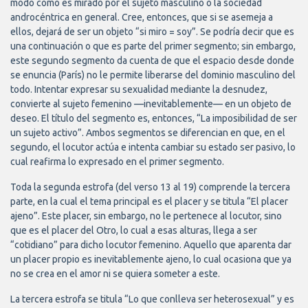
modo como es mirado por el sujeto masculino o la sociedad
androcéntrica en general. Cree, entonces, que si se asemeja a
ellos, dejará de ser un objeto “si miro = soy”. Se podría decir que es
una continuación o que es parte del primer segmento; sin embargo,
este segundo segmento da cuenta de que el espacio desde donde
se enuncia (París) no le permite liberarse del dominio masculino del
todo. Intentar expresar su sexualidad mediante la desnudez,
convierte al sujeto femenino —inevitablemente— en un objeto de
deseo. El título del segmento es, entonces, “La imposibilidad de ser
un sujeto activo”. Ambos segmentos se diferencian en que, en el
segundo, el locutor actúa e intenta cambiar su estado ser pasivo, lo
cual reafirma lo expresado en el primer segmento.
Toda la segunda estrofa (del verso 13 al 19) comprende la tercera
parte, en la cual el tema principal es el placer y se titula “El placer
ajeno”. Este placer, sin embargo, no le pertenece al locutor, sino
que es el placer del Otro, lo cual a esas alturas, llega a ser
“cotidiano” para dicho locutor femenino. Aquello que aparenta dar
un placer propio es inevitablemente ajeno, lo cual ocasiona que ya
no se crea en el amor ni se quiera someter a este.
La tercera estrofa se titula “Lo que conlleva ser heterosexual” y es