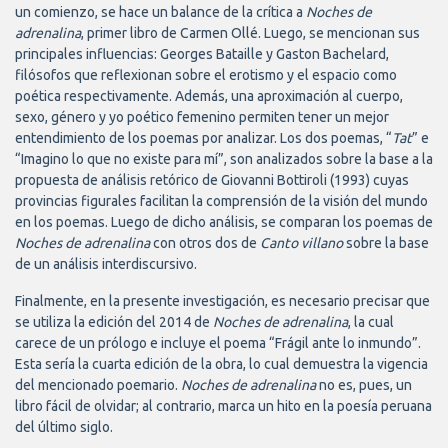
un comienzo, se hace un balance de la crítica a
Noches de
adrenalina
, primer libro de Carmen Ollé. Luego, se mencionan sus
principales influencias: Georges Bataille y Gaston Bachelard,
filósofos que reflexionan sobre el erotismo y el espacio como
poética respectivamente. Además, una aproximación al cuerpo,
sexo, género y yo poético femenino permiten tener un mejor
entendimiento de los poemas por analizar. Los dos poemas, “
Tat
” e
“Imagino lo que no existe para mí”, son analizados sobre la base a la
propuesta de análisis retórico de Giovanni Bottiroli (1993) cuyas
provincias figurales facilitan la comprensión de la visión del mundo
en los poemas. Luego de dicho análisis, se comparan los poemas de
Noches de adrenalina
con otros dos de
Canto villano
sobre la base
de un análisis interdiscursivo.
Finalmente, en la presente investigación, es necesario precisar que
se utiliza la edición del 2014 de
Noches de adrenalina
, la cual
carece de un prólogo e incluye el poema “Frágil ante lo inmundo”.
Esta sería la cuarta edición de la obra, lo cual demuestra la vigencia
del mencionado poemario.
Noches de adrenalina
no es, pues, un
libro fácil de olvidar; al contrario, marca un hito en la poesía peruana
del último siglo.