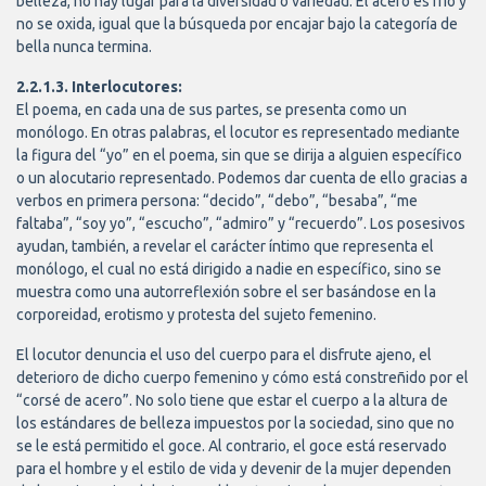
belleza, no hay lugar para la diversidad o variedad. El acero es frío y
no se oxida, igual que la búsqueda por encajar bajo la categoría de
bella nunca termina.
2.2.1.3. Interlocutores:
El poema, en cada una de sus partes, se presenta como un
monólogo. En otras palabras, el locutor es representado mediante
la figura del “yo” en el poema, sin que se dirija a alguien específico
o un alocutario representado. Podemos dar cuenta de ello gracias a
verbos en primera persona: “decido”, “debo”, “besaba”, “me
faltaba”, “soy yo”, “escucho”, “admiro” y “recuerdo”. Los posesivos
ayudan, también, a revelar el carácter íntimo que representa el
monólogo, el cual no está dirigido a nadie en específico, sino se
muestra como una autorreflexión sobre el ser basándose en la
corporeidad, erotismo y protesta del sujeto femenino.
El locutor denuncia el uso del cuerpo para el disfrute ajeno, el
deterioro de dicho cuerpo femenino y cómo está constreñido por el
“corsé de acero”. No solo tiene que estar el cuerpo a la altura de
los estándares de belleza impuestos por la sociedad, sino que no
se le está permitido el goce. Al contrario, el goce está reservado
para el hombre y el estilo de vida y devenir de la mujer dependen