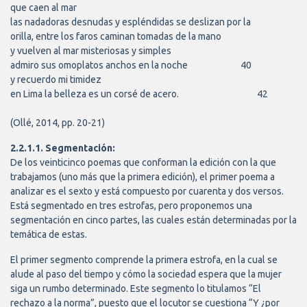
que caen al mar

las nadadoras desnudas y espléndidas se deslizan por la

orilla, entre los faros caminan tomadas de la mano

y vuelven al mar misteriosas y simples

admiro sus omoplatos anchos en la noche				40

y recuerdo mi timidez

en Lima la belleza es un corsé de acero.					42 

(Ollé, 2014, pp. 20-21)
2.2.1.1. Segmentación:
De los veinticinco poemas que conforman la edición con la que
trabajamos (uno más que la primera edición), el primer poema a
analizar es el sexto y está compuesto por cuarenta y dos versos.
Está segmentado en tres estrofas, pero proponemos una
segmentación en cinco partes, las cuales están determinadas por la
temática de estas.
El primer segmento comprende la primera estrofa, en la cual se
alude al paso del tiempo y cómo la sociedad espera que la mujer
siga un rumbo determinado. Este segmento lo titulamos “El
rechazo a la norma”, puesto que el locutor se cuestiona “Y ¿por