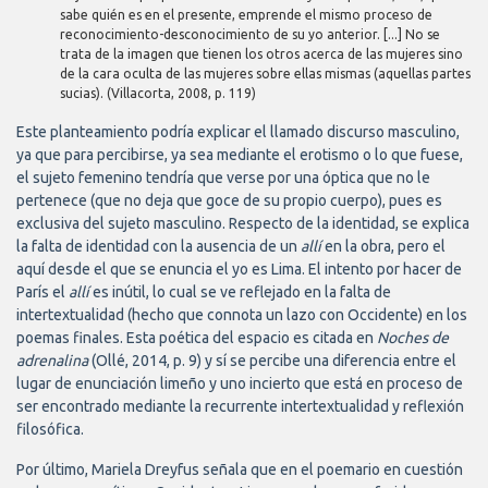
sabe quién es en el presente, emprende el mismo proceso de
reconocimiento-desconocimiento de su yo anterior. [...] No se
trata de la imagen que tienen los otros acerca de las mujeres sino
de la cara oculta de las mujeres sobre ellas mismas (aquellas partes
sucias). (Villacorta, 2008, p. 119)
Este planteamiento podría explicar el llamado discurso masculino,
ya que para percibirse, ya sea mediante el erotismo o lo que fuese,
el sujeto femenino tendría que verse por una óptica que no le
pertenece (que no deja que goce de su propio cuerpo), pues es
exclusiva del sujeto masculino. Respecto de la identidad, se explica
la falta de identidad con la ausencia de un
allí
en la obra, pero el
aquí desde el que se enuncia el yo es Lima. El intento por hacer de
París el
allí
es inútil, lo cual se ve reflejado en la falta de
intertextualidad (hecho que connota un lazo con Occidente) en los
poemas finales. Esta poética del espacio es citada en
Noches de
adrenalina
(Ollé, 2014, p. 9) y sí se percibe una diferencia entre el
lugar de enunciación limeño y uno incierto que está en proceso de
ser encontrado mediante la recurrente intertextualidad y reflexión
filosófica.
Por último, Mariela Dreyfus señala que en el poemario en cuestión